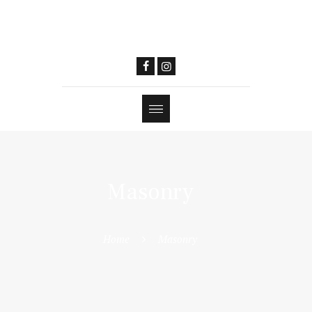
Masonry
Home
Masonry