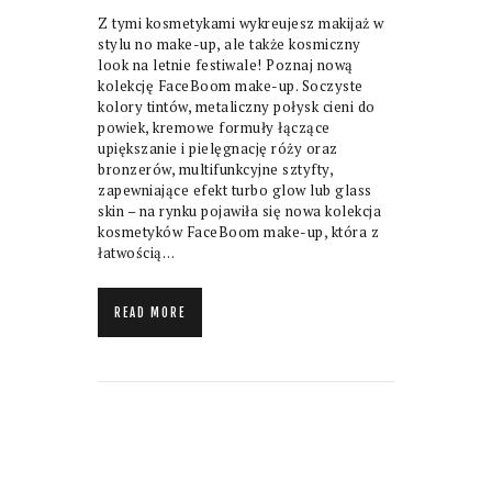
Z tymi kosmetykami wykreujesz makijaż w
stylu no make-up, ale także kosmiczny
look na letnie festiwale! Poznaj nową
kolekcję FaceBoom make-up. Soczyste
kolory tintów, metaliczny połysk cieni do
powiek, kremowe formuły łączące
upiększanie i pielęgnację róży oraz
bronzerów, multifunkcyjne sztyfty,
zapewniające efekt turbo glow lub glass
skin – na rynku pojawiła się nowa kolekcja
kosmetyków FaceBoom make-up, która z
łatwością…
READ MORE