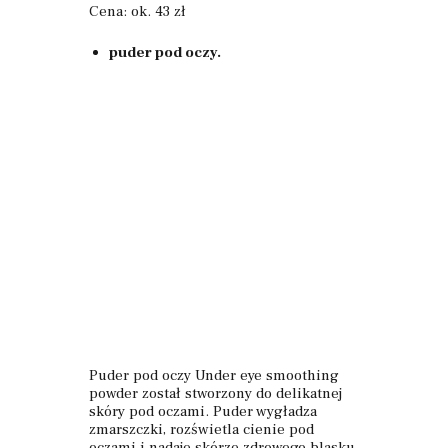
Cena: ok. 43 zł
puder pod oczy.
Puder pod oczy Under eye smoothing
powder został stworzony do delikatnej
skóry pod oczami. Puder wygładza
zmarszczki, rozświetla cienie pod
oczami i nadaje skórze zdrowego blasku.