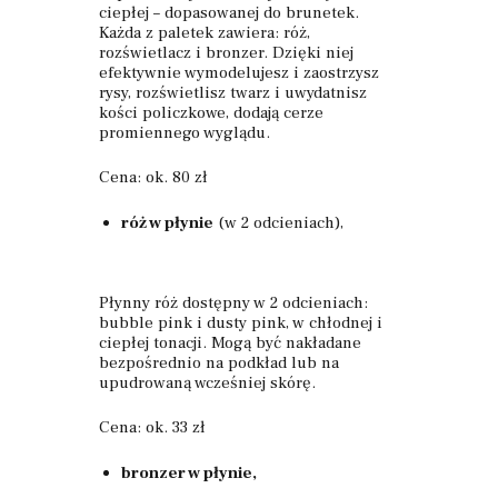
ciepłej – dopasowanej do brunetek.
Każda z paletek zawiera: róż,
rozświetlacz i bronzer. Dzięki niej
efektywnie wymodelujesz i zaostrzysz
rysy, rozświetlisz twarz i uwydatnisz
kości policzkowe, dodają cerze
promiennego wyglądu.
Cena: ok. 80 zł
róż w płynie
(w 2 odcieniach),
Płynny róż dostępny w 2 odcieniach:
bubble pink i dusty pink, w chłodnej i
ciepłej tonacji. Mogą być nakładane
bezpośrednio na podkład lub na
upudrowaną wcześniej skórę.
Cena: ok. 33 zł
bronzer w płynie,