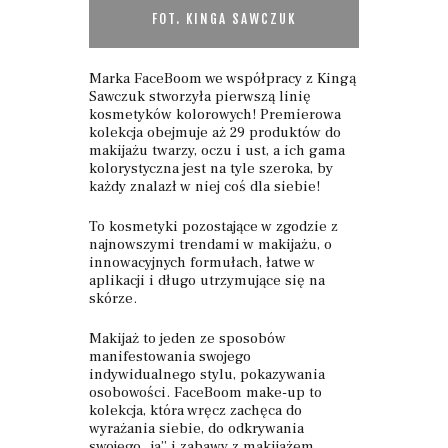
FOT. KINGA SAWCZUK
Marka FaceBoom we współpracy z Kingą
Sawczuk stworzyła pierwszą linię
kosmetyków kolorowych! Premierowa
kolekcja obejmuje aż 29 produktów do
makijażu twarzy, oczu i ust, a ich gama
kolorystyczna jest na tyle szeroka, by
każdy znalazł w niej coś dla siebie!
To kosmetyki pozostające w zgodzie z
najnowszymi trendami w makijażu, o
innowacyjnych formułach, łatwe w
aplikacji i długo utrzymujące się na
skórze.
Makijaż to jeden ze sposobów
manifestowania swojego
indywidualnego stylu, pokazywania
osobowości. FaceBoom make-up to
kolekcja, która wręcz zachęca do
wyrażania siebie, do odkrywania
swojego „ja” i zabawy z makijażem.