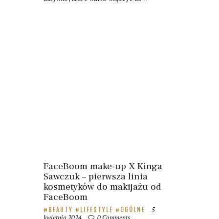
FaceBoom make-up X Kinga
Sawczuk – pierwsza linia
kosmetyków do makijażu od
FaceBoom
5
BEAUTY
LIFESTYLE
OGÓLNE
kwietnia 2024
0
Comments