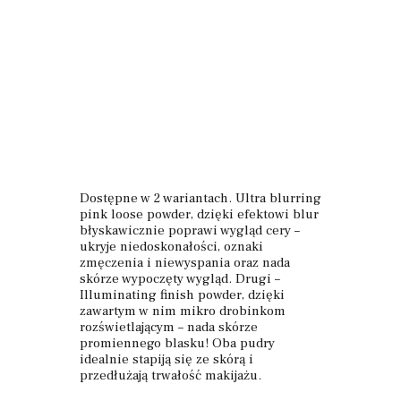
Dostępne w 2 wariantach. Ultra blurring
pink loose powder, dzięki efektowi blur
błyskawicznie poprawi wygląd cery –
ukryje niedoskonałości, oznaki
zmęczenia i niewyspania oraz nada
skórze wypoczęty wygląd. Drugi –
Illuminating finish powder, dzięki
zawartym w nim mikro drobinkom
rozświetlającym – nada skórze
promiennego blasku! Oba pudry
idealnie stapiją się ze skórą i
przedłużają trwałość makijażu.