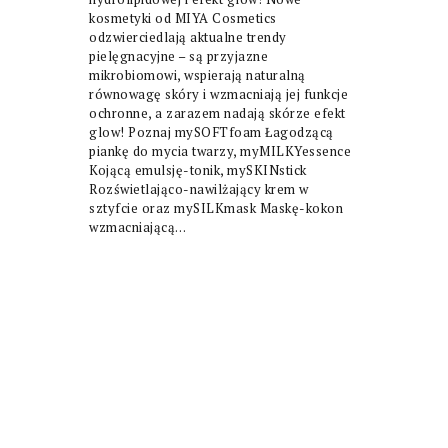
kosmetyki od MIYA Cosmetics
odzwierciedlają aktualne trendy
pielęgnacyjne – są przyjazne
mikrobiomowi, wspierają naturalną
równowagę skóry i wzmacniają jej funkcje
ochronne, a zarazem nadają skórze efekt
glow! Poznaj mySOFTfoam Łagodzącą
piankę do mycia twarzy, myMILKYessence
Kojącą emulsję-tonik, mySKINstick
Rozświetlająco-nawilżający krem w
sztyfcie oraz mySILKmask Maskę-kokon
wzmacniającą…