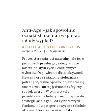
Anti‑Age – jak spowolnić
oznaki starzenia i wspierać
młody wygląd?
22
BEAUTY
LIFESTYLE
OGÓLNE
sierpnia 2025
0
Comments
Proces starzenia jest naturalny, ale to, w
jaki sposób przebiega, zależy w dużej
mierze od stylu życia i codziennych
wyborów. Odpowiednia dieta, aktywność
fizyczna oraz świadoma pielęgnacja
potrafią wyraźnie opóźnić pojawianie się
zmarszczek, utratę jędrności skóry czy
spadek energii. W tym artykule
przedstawiamy holistyczne podejście do
strategii „anti‑age” – od żywieniowych
fundamentów po specjalistyczne składniki
aktywne, które warto włączyć do…