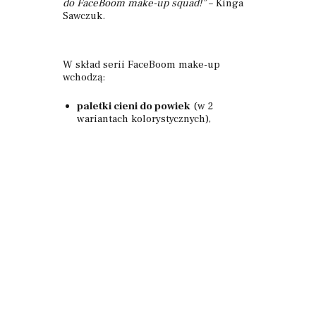
do FaceBoom make-up squad!”
– Kinga
Sawczuk.
W skład serii FaceBoom make-up
wchodzą:
paletki cieni do powiek
(w 2
wariantach kolorystycznych),