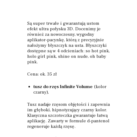
Są super trwałe i gwarantują ustom
efekt ultra połysku 3D. Docenimy je
również za nowoczesny, wygodny
aplikator-pacynkę, którą z precyzyjnie
nałożymy błyszczyk na usta. Błyszczyki
dostępne są w 4 odcieniach: so hot pink,
holo girl pink, shine on nude, oh baby
pink.
Cena: ok. 35 zł
tusz do rzęs Infinite Volume
(kolor
czarny),
Tusz nadaje rzęsom objętości i zapewnia
im głęboki, hipnotyzujący czarny kolor.
Klasyczna szczoteczka gwarantuje łatwą
aplikację. Zawarty w formule d-pantenol
regeneruje każdą rzęsę.