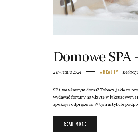
Domowe SPA – 
2 kwietnia 2024
Redakcj
BEAUTY
SPA we własnym domu? Zobacz, jakie to pros
wydawać fortuny na wizytę w luksusowym spa
spokoju i odprężenia. W tym artykule podp
READ MORE