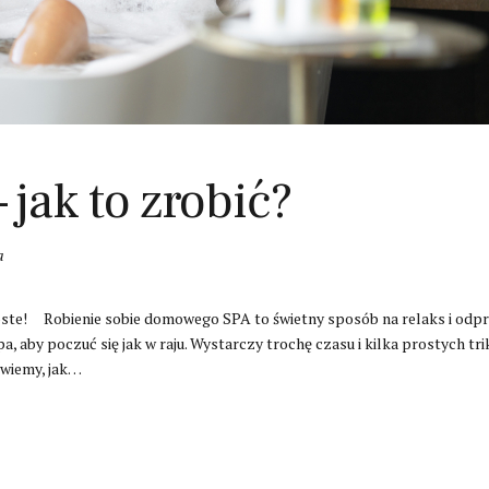
jak to zrobić?
a
te! Robienie sobie domowego SPA to świetny sposób na relaks i odpręż
, aby poczuć się jak w raju. Wystarczy trochę czasu i kilka prostych t
owiemy, jak…