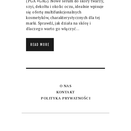
(PGA +GAG). Nowe serum do skóry twarzy,
szyi, dekoltu i okolic oczu, idealnie wpisuje
się ofertę multifunkcjonalnych
kosmetyków, charakterystycznych dla tej
marki. Sprawdź, jak działa na skórę i
dlaczego warto go włączyć…
READ MORE
O NAS
KONTAKT
POLITYKA PRYWATNOŚCI