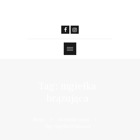
Tag: mgiełka
brązująca
Home
Wszystkie wpisy
Tag: mgiełka brązująca