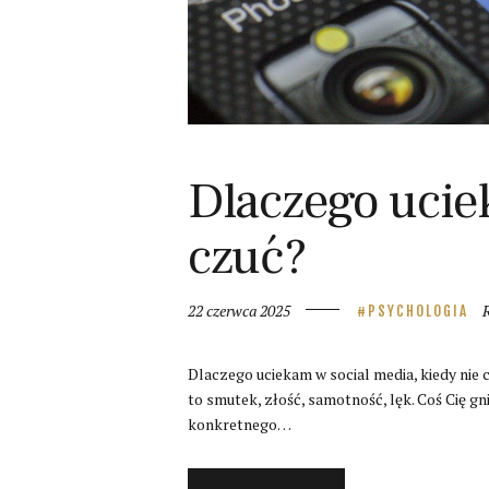
Dlaczego ucie
czuć?
22 czerwca 2025
PSYCHOLOGIA
Dlaczego uciekam w social media, kiedy nie ch
to smutek, złość, samotność, lęk. Coś Cię gni
konkretnego…