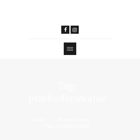
Tag:
przebodźcowanie
Home
Wszystkie wpisy
Tag: przebodźcowanie