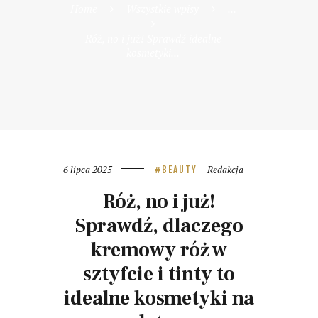
Home
Wszystkie wpisy
...
Róż, no i już! Sprawdź idealne
kosmetyki...
6 lipca 2025
Redakcja
BEAUTY
Róż, no i już!
Sprawdź, dlaczego
kremowy róż w
sztyfcie i tinty
to
idealne kosmetyki na