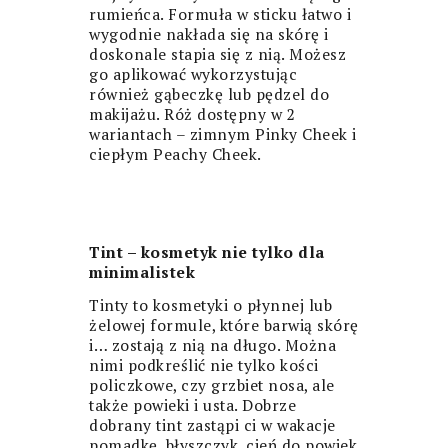
rumieńca. Formuła w sticku łatwo i
wygodnie nakłada się na skórę i
doskonale stapia się z nią. Możesz
go aplikować wykorzystując
również gąbeczkę lub pędzel do
makijażu. Róż dostępny w 2
wariantach – zimnym Pinky Cheek i
ciepłym Peachy Cheek.
Tint – kosmetyk nie tylko dla
minimalistek
Tinty to kosmetyki o płynnej lub
żelowej formule, które barwią skórę
i… zostają z nią na długo. Można
nimi podkreślić nie tylko kości
policzkowe, czy grzbiet nosa, ale
także powieki i usta. Dobrze
dobrany tint zastąpi ci w wakacje
pomadkę, błyszczyk, cień do powiek