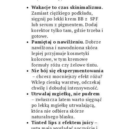
Wakacje to czas skinimalizmu.
Zamiast ciężkiego podkładu,
sięgnij po lekki krem BB z SPF
lub serum z pigmentem. Dodaj
korektor tylko tam, gdzie trzeba i
gotowe.
Pamiętaj o nawilżeniu
. Dobrze
nawilżona i nawodniona skóra
lepiej przyjmuje kosmetyki
kolorowe, w tym kremowe
formuły różu czy żelowe tintu.
Nie bój się eksperymentowania
– chcesz mocniejszy efekt różu?
Wklep cienką warstwę, odczekaj
chwilę i dobuduj intensywność.
Utrwalaj mgiełką, nie pudrem
– zwłaszcza latem warto sięgnąć
po lekką mgiełkę utrwalającą,
która nie odbiera skórze
naturalnego blasku.
Tinted lips z efektem juicy –
usta mają wyglądać soczyście i