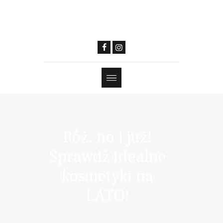
Róż, no i już!
Sprawdź idealne
kosmetyki na
LATO!