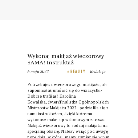
Wykonaj makijaż wieczorowy
SAMA! Instruktaż
6 maja 2022
Redakcja
BEAUTY
Potrzebujesz wieczorowego makijażu, ale
zapomniałaś umówić się do wizażystki?
Dobrze trafiłaś! Karolina
Kowalska, ćwierćfinalistka Ogólnopolskich
Mistrzostw Makijażu 2022, podzieliła się z
nami instruktażem, dzięki któremu
wykonasz make-up w domowym zaciszu.
Makijaż wieczorowy to rodzaj makijażu na
specjalną okazję. Należy wziąć pod uwagę
porę dnia, w której mamy zamiar się w nim