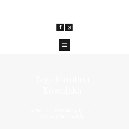
Tag: Karolina
Kowalska
Home
Wszystkie wpisy
Tag: Karolina Kowalska