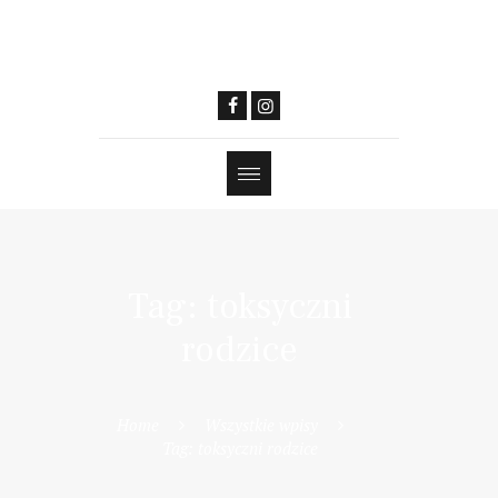
Tag: toksyczni
rodzice
Home
Wszystkie wpisy
Tag: toksyczni rodzice