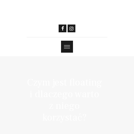
Czym jest floating
i dlaczego warto
z niego
korzystać?