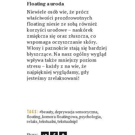
Floating a uroda
Niewiele osób wie, że prócz
właściwości prozdrowotnych
floating niesie ze sobą również
korzyści urodowe – naskórek
zmiękcza się oraz złuszcza, co
wspomaga oczyszczanie skóry.
Włosy i paznokcie stają się bardziej
błyszczące. Na nasz ogólny wygląd
wpływa także mniejszy poziom
stresu – każdy z na wie, że
najpiękniej wyglądamy, gdy
jesteśmy zrelaksowani!
#beauty
,
deprywacja sensoryczna
,
TAGS:
floating
,
komora floatingowa
,
psychologia
,
relaks
,
tekstualni
,
tekstualnipl
Share: