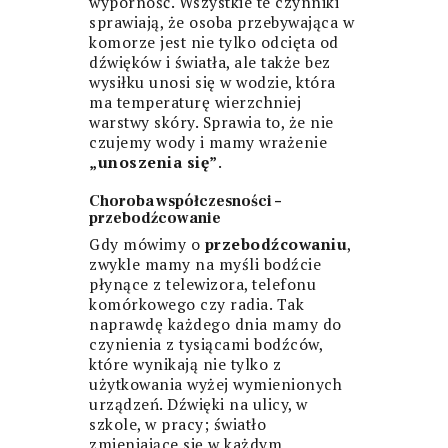
wyporność. Wszystkie te czynniki
sprawiają, że osoba przebywająca w
komorze jest nie tylko odcięta od
dźwięków i światła, ale także bez
wysiłku unosi się w wodzie, która
ma temperaturę wierzchniej
warstwy skóry. Sprawia to, że nie
czujemy wody i mamy wrażenie
„unoszenia się”
.
Choroba współczesności –
przebodźcowanie
Gdy mówimy o
przebodźcowaniu
,
zwykle mamy na myśli bodźcie
płynące z telewizora, telefonu
komórkowego czy radia. Tak
naprawdę każdego dnia mamy do
czynienia z tysiącami bodźców,
które wynikają nie tylko z
użytkowania wyżej wymienionych
urządzeń. Dźwięki na ulicy, w
szkole, w pracy; światło
zmieniające się w każdym