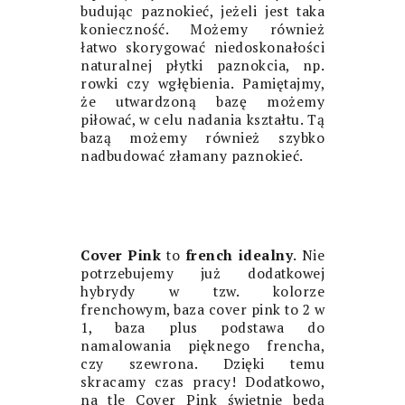
budując paznokieć, jeżeli jest taka
konieczność. Możemy również
łatwo skorygować niedoskonałości
naturalnej płytki paznokcia, np.
rowki czy wgłębienia. Pamiętajmy,
1. PAZNOKIEĆ PRZYGOTOWANY DO
że utwardzoną bazę możemy
NAŁOŻENIA BAZY. 2. PAZNOKIEĆ PO
piłować, w celu nadania kształtu. Tą
APLIKACJI BAZY BUDUJĄCEJ I
bazą możemy również szybko
UTWARDZONY. PO WYPIŁOWANIU
ZACHOWANA JEST PRAWIDŁOWA
nadbudować złamany paznokieć.
BUDOWA. 3. PAZNOKIEĆ POKRYTY
HYBRYDĄ.
Cover Pink
to
french idealny
. Nie
potrzebujemy już dodatkowej
hybrydy w tzw. kolorze
frenchowym, baza cover pink to 2 w
1, baza plus podstawa do
namalowania pięknego frencha,
czy szewrona. Dzięki temu
skracamy czas pracy! Dodatkowo,
na tle Cover Pink świetnie będą