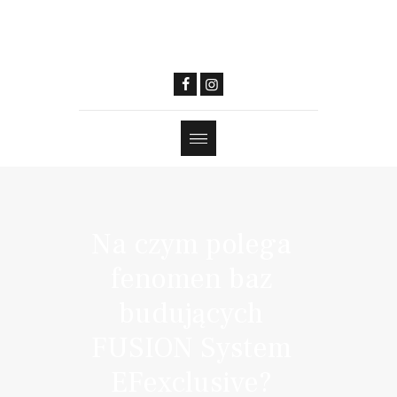
Na czym polega
fenomen baz
budujących
FUSION System
EFexclusive?