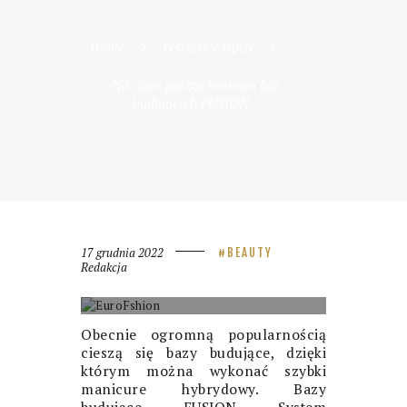
Home
Wszystkie wpisy
...
Na czym polega fenomen baz
budujących FUSION...
17 grudnia 2022
BEAUTY
Redakcja
EUROFASHION
Obecnie ogromną popularnością
cieszą się bazy budujące, dzięki
którym można wykonać szybki
manicure hybrydowy.
Bazy