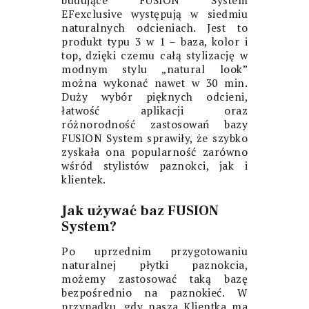
budujące FUSION System
EFexclusive
występują w siedmiu
naturalnych odcieniach. Jest to
produkt typu 3 w 1 – baza, kolor i
top, dzięki czemu całą stylizację w
modnym stylu „natural look”
można wykonać nawet w 30 min.
Duży wybór pięknych odcieni,
łatwość aplikacji oraz
różnorodność zastosowań bazy
FUSION System sprawiły, że szybko
zyskała ona popularność zarówno
wśród stylistów paznokci, jak i
klientek.
Jak używać baz FUSION
System?
Po uprzednim przygotowaniu
naturalnej płytki paznokcia,
możemy zastosować taką bazę
bezpośrednio na paznokieć. W
przypadku, gdy nasza Klientka ma