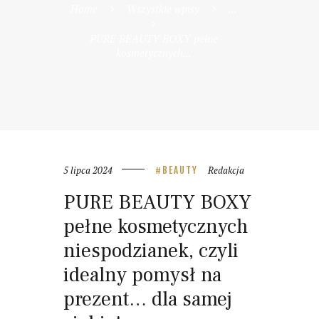
Home
Wszystkie wpisy
...
PURE BEAUTY BOXY pełne
kosmetycznych...
5 lipca 2024
Redakcja
BEAUTY
PURE BEAUTY BOXY
pełne kosmetycznych
niespodzianek, czyli
idealny pomysł na
prezent… dla samej