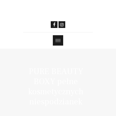
PURE BEAUTY
BOXY pełne
kosmetycznych
niespodzianek