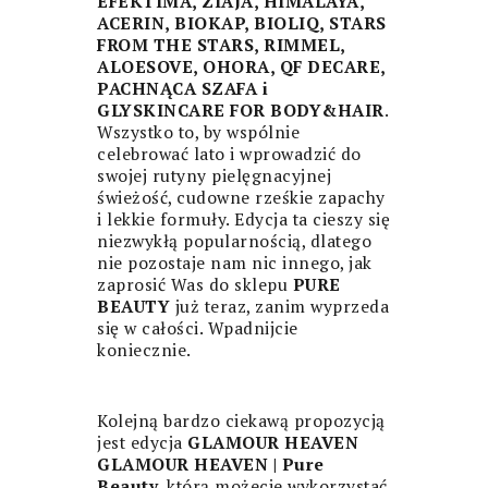
EFEKTIMA, ZIAJA, HIMALAYA,
ACERIN, BIOKAP, BIOLIQ, STARS
FROM THE STARS, RIMMEL,
ALOESOVE, OHORA, QF DECARE,
PACHNĄCA SZAFA i
GLYSKINCARE FOR BODY&HAIR
.
Wszystko to, by wspólnie
celebrować lato i wprowadzić do
swojej rutyny pielęgnacyjnej
świeżość, cudowne rześkie zapachy
i lekkie formuły. Edycja ta cieszy się
niezwykłą popularnością, dlatego
nie pozostaje nam nic innego, jak
zaprosić Was do sklepu
PURE
BEAUTY
już teraz, zanim wyprzeda
się w całości. Wpadnijcie
koniecznie.
Kolejną bardzo ciekawą propozycją
jest edycja
GLAMOUR HEAVEN
GLAMOUR HEAVEN | Pure
Beauty
, którą możecie wykorzystać