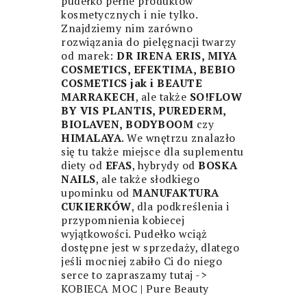
pudełko pełne produktów
kosmetycznych i nie tylko.
Znajdziemy nim zarówno
rozwiązania do pielęgnacji twarzy
od marek:
DR IRENA ERIS, MIYA
COSMETICS, EFEKTIMA, BEBIO
COSMETICS jak i BEAUTE
MARRAKECH
, ale także
SO!FLOW
BY VIS PLANTIS, PUREDERM,
BIOLAVEN, BODYBOOM
czy
HIMALAYA
. We wnętrzu znalazło
się tu także miejsce dla suplementu
diety od
EFAS
, hybrydy od
BOSKA
NAILS
, ale także słodkiego
upominku od
MANUFAKTURA
CUKIERKÓW
, dla podkreślenia i
przypomnienia kobiecej
wyjątkowości. Pudełko wciąż
dostępne jest w sprzedaży, dlatego
jeśli mocniej zabiło Ci do niego
serce to zapraszamy tutaj ->
KOBIECA MOC | Pure Beauty