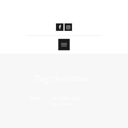
Tag: lenistwo
Home
Wszystkie wpisy
Tag: lenistwo