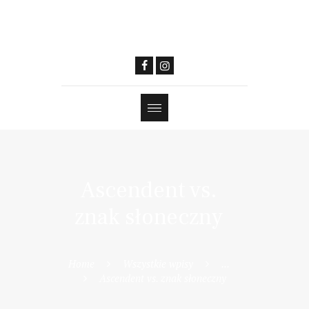
Ascendent vs.
znak słoneczny
Home
Wszystkie wpisy
...
Ascendent vs. znak słoneczny