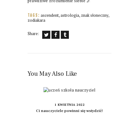
prawdziwe zrozumienie siebie 🌌
ascendent
,
astrologia
,
znak słoneczny
,
TAGS:
zodiakara
Share:
You May Also Like
1 KWIETNIA 2022
Ci nauczyciele powinni się wstydzić!