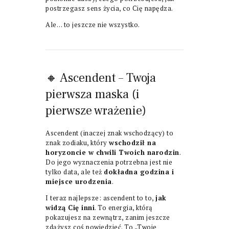
postrzegasz sens życia, co Cię napędza.
Ale… to jeszcze nie wszystko.
🔸 Ascendent – Twoja
pierwsza maska (i
pierwsze wrażenie)
Ascendent (inaczej znak wschodzący) to
znak zodiaku, który
wschodził na
horyzoncie w chwili Twoich narodzin
.
Do jego wyznaczenia potrzebna jest nie
tylko data, ale też
dokładna godzina i
miejsce urodzenia
.
I teraz najlepsze: ascendent to to,
jak
widzą Cię inni
. To energia, którą
pokazujesz na zewnątrz, zanim jeszcze
zdążysz coś powiedzieć. To „Twoje