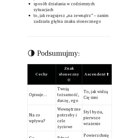
sposób działania w codziennych
sytuacjach
to, jak reagujesz „na zewnątrz” – zanim
zadziała głębia znaku słonecznego
🌗 Podsumujmy:
Znak
Cechy
słoneczny
Ascendent ⬆️
🌞
Twoją
To, jak widzą
Opisuje…
tożsamość,
Cię inni
duszę, ego
Wewnętrzne
Styl bycia,
Na co
potrzeby i
pierwsze
wpływa?
cele
wrażenie
życiowe
Powierzchnię
Co
Rdzeń