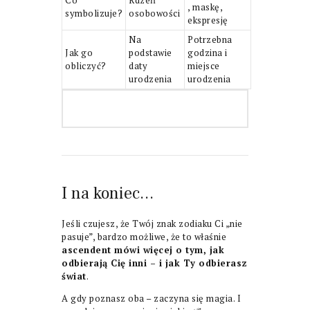
, maskę,
symbolizuje?
osobowości
ekspresję
Na
Potrzebna
Jak go
podstawie
godzina i
obliczyć?
daty
miejsce
urodzenia
urodzenia
I na koniec…
Jeśli czujesz, że Twój znak zodiaku Ci „nie
pasuje”, bardzo możliwe, że to właśnie
ascendent mówi więcej o tym, jak
odbierają Cię inni – i jak Ty odbierasz
świat
.
A gdy poznasz oba – zaczyna się magia. I