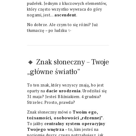
pudełek. Jednym z kluczowych elementów,
który często wszystko wywraca do góry
nogami, jest…
ascendent
.
No dobrze. Ale czym to się różni? Już
tłumaczę – po ludzku ✨
🔸 Znak słoneczny – Twoje
„główne światło”
To ten znak, który wszyscy znają, bo jest
oparty na
dacie urodzenia
. Urodziłaś się
31 maja? Jesteś Bliźniakiem. 4 grudnia?
Strzelec. Prosto, prawda?
Znak słoneczny mówi o
Twoim ego,
tożsamości, osobowości „rdzennej”
.
To jakby
centralny system operacyjny
Twojego wnętrza
– to, kim jesteś na
poziomie duszy, czego potrzebujesz, jak