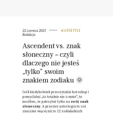
22 czerwca 2025
LIFESTYLE
Redakcja
Ascendent vs. znak
słoneczny – czyli
dlaczego nie jesteś
„tylko” swoim
znakiem zodiaku 🌞
Jeśli kiedykolwiek przeczytałaś horoskop i
pomyślałaś „to totalnie nie o mnie”, to
możliwe, że patrzyłaś tylko na
swój znak
słoneczny
. A przecież astrologia to coś
znacznie więcej niż te 12 zodiakalnych